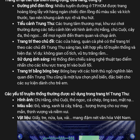
Đường phố đèn lồng:
Nhiều tuyến đường ở TP.HCM được trang
hoàng lộng lẫy với hàng ngàn chiếc đèn lồng đủ màu sắc và kích
thước, tạo nên khung cảnh rực rỡ và thu hút.
Tiểu cảnh Trung Thu:
Các trung tâm thương mại, khu vui chơi
thường dựng các tiểu cảnh lớn với hình ảnh chị Hằng, chú Cuội, cây
đa, thỏ ngọc... để mọi người đến tham quan và chụp ảnh.
Trang trí theo chủ đề:
Các cửa hàng, quán cà phê có thể trang trí
theo các chủ đề Trung Thu sáng tạo, kết hợp yếu tố truyền thống và
hiện đại. Ví dụ: không gian cổ tích, vũ trụ trăng rằm...
Sử dụng ánh sáng:
Hệ thống đèn chiếu sáng nghệ thuật tạo điểm
nhấn cho các khu vực trang trí vào buổi tối.
Trang trí bằng bóng bay:
Bóng bay với các hình thù ngộ nghĩnh liên
quan đến Trung Thu cũng là một lựa chọn phổ biến, đặc biệt cho
các sự kiện dành cho trẻ em.
Các yếu tố truyền thống thường được sử dụng trong trang trí Trung Thu:
Hình ảnh:
Chị Hằng, chú Cuội, thỏ ngọc, cá chép, ông sao, mặt nạ...
Màu sắc:
Đỏ, vàng, xanh lá cây, trắng... tượng trưng cho sự may
mắn, thịnh vượng và niềm vui.
Vật liệu:
Giấy, tre, nứa, lụa, vải... mang đậm nét văn hóa Việt Nam.