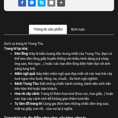
Thông tin sản phẩm
Bình luận
Dịch vụ trang trí Trung Thu
Trang trí tại nhà:
Đèn lồng:
Đây là biểu tượng đặc trưng nhất của Trung Thu. Bạn có
thể treo đèn lồng giấy truyền thống với nhiều hình dáng (cá chép,
ông sao, thỏ ngọc...) hoặc các loại đèn lồng điện hiện đại với ánh
sáng lung linh.
Mâm ngũ quả:
Bày biện mâm ngũ quả đẹp mắt với các loại trái cây
tươi ngon như bưởi, hồng, na, chuối... tỉa hình ngộ nghĩnh.
Bánh Trung Thu:
Đặt những chiếc bánh nướng, bánh dẻo xinh xắn
trên bàn thờ hoặc bàn khách.
Hoa và cây cảnh:
Trang trí thêm hoa tươi (hoa cúc, hoa giấy...) hoặc
các loại cây cảnh nhỏ để không gian thêm tươi tắn.
Tự làm đồ trang trí:
Cùng gia đình làm những chiếc đèn ông sao,
mặt nạ giấy, con rối... vừa vui lại ý nghĩa.
Trang trí tại các địa điểm công cộng, cửa hàng, công ty: