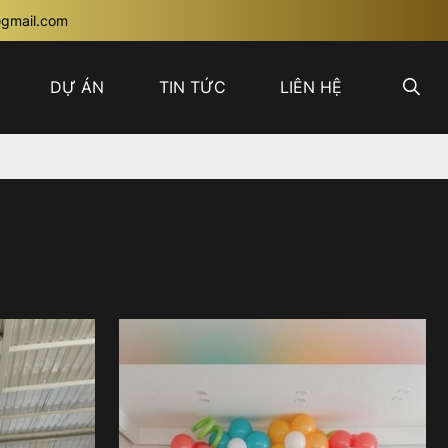
@gmail.com
DỰ ÁN
TIN TỨC
LIÊN HỆ