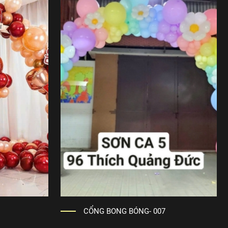
CỔNG BONG BÓNG- 007