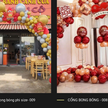
ng bóng phi size- 009
CỔNG BONG BÓNG - 008