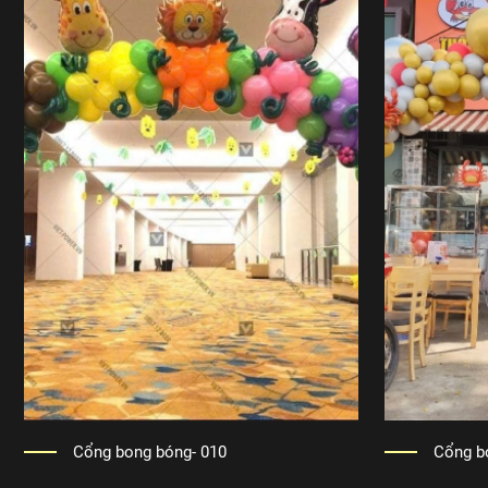
Cổng bong bóng- 010
Cổng bo