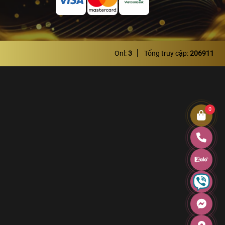
Onl:
3
Tổng truy cập:
206911
0