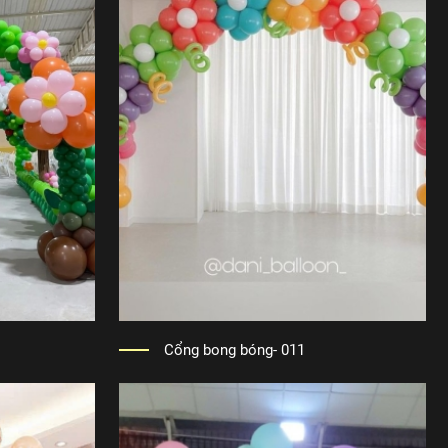
Cổng bong bóng- 011