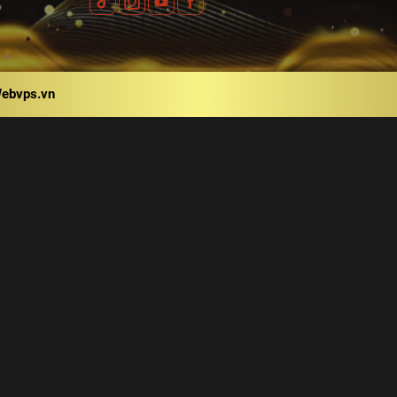
ebvps.vn