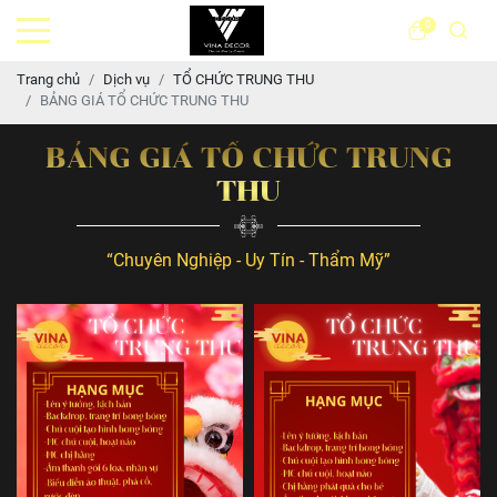
0
Trang chủ
Dịch vụ
TỔ CHỨC TRUNG THU
BẢNG GIÁ TỔ CHỨC TRUNG THU
BẢNG GIÁ TỔ CHỨC TRUNG
THU
“Chuyên Nghiệp - Uy Tín - Thẩm Mỹ”