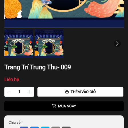
Trang Trí Trung Thu- 009
Liên hệ
THÊM VÀO GIỎ
MUA NGAY
Chia sẻ: