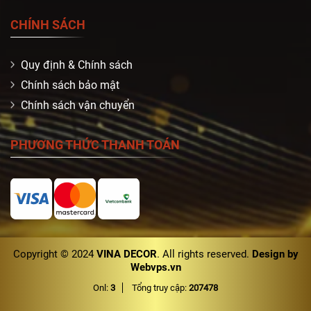
CHÍNH SÁCH
Quy định & Chính sách
Chính sách bảo mật
Chính sách vận chuyển
PHƯƠNG THỨC THANH TOÁN
Copyright © 2024
VINA DECOR
. All rights reserved.
Design by
Webvps.vn
Onl:
3
Tổng truy cập:
207478