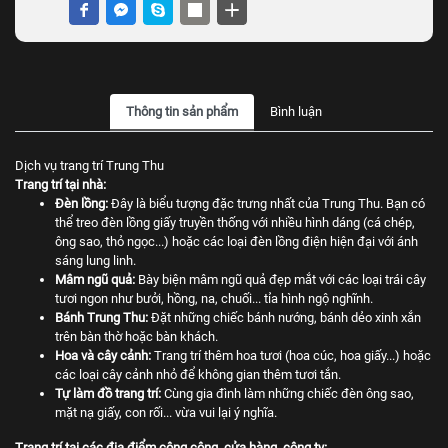
Thông tin sản phẩm
Bình luận
Dịch vụ trang trí Trung Thu
Trang trí tại nhà:
Đèn lồng:
Đây là biểu tượng đặc trưng nhất của Trung Thu. Bạn có
thể treo đèn lồng giấy truyền thống với nhiều hình dáng (cá chép,
ông sao, thỏ ngọc...) hoặc các loại đèn lồng điện hiện đại với ánh
sáng lung linh.
Mâm ngũ quả:
Bày biện mâm ngũ quả đẹp mắt với các loại trái cây
tươi ngon như bưởi, hồng, na, chuối... tỉa hình ngộ nghĩnh.
Bánh Trung Thu:
Đặt những chiếc bánh nướng, bánh dẻo xinh xắn
trên bàn thờ hoặc bàn khách.
Hoa và cây cảnh:
Trang trí thêm hoa tươi (hoa cúc, hoa giấy...) hoặc
các loại cây cảnh nhỏ để không gian thêm tươi tắn.
Tự làm đồ trang trí:
Cùng gia đình làm những chiếc đèn ông sao,
mặt nạ giấy, con rối... vừa vui lại ý nghĩa.
Trang trí tại các địa điểm công cộng, cửa hàng, công ty: