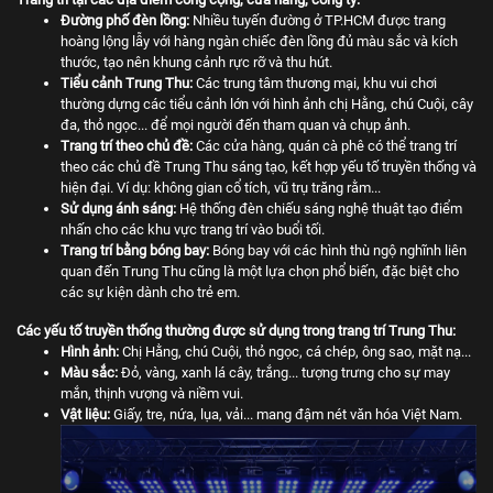
Đường phố đèn lồng:
Nhiều tuyến đường ở TP.HCM được trang
hoàng lộng lẫy với hàng ngàn chiếc đèn lồng đủ màu sắc và kích
thước, tạo nên khung cảnh rực rỡ và thu hút.
Tiểu cảnh Trung Thu:
Các trung tâm thương mại, khu vui chơi
thường dựng các tiểu cảnh lớn với hình ảnh chị Hằng, chú Cuội, cây
đa, thỏ ngọc... để mọi người đến tham quan và chụp ảnh.
Trang trí theo chủ đề:
Các cửa hàng, quán cà phê có thể trang trí
theo các chủ đề Trung Thu sáng tạo, kết hợp yếu tố truyền thống và
hiện đại. Ví dụ: không gian cổ tích, vũ trụ trăng rằm...
Sử dụng ánh sáng:
Hệ thống đèn chiếu sáng nghệ thuật tạo điểm
nhấn cho các khu vực trang trí vào buổi tối.
Trang trí bằng bóng bay:
Bóng bay với các hình thù ngộ nghĩnh liên
quan đến Trung Thu cũng là một lựa chọn phổ biến, đặc biệt cho
các sự kiện dành cho trẻ em.
Các yếu tố truyền thống thường được sử dụng trong trang trí Trung Thu:
Hình ảnh:
Chị Hằng, chú Cuội, thỏ ngọc, cá chép, ông sao, mặt nạ...
Màu sắc:
Đỏ, vàng, xanh lá cây, trắng... tượng trưng cho sự may
mắn, thịnh vượng và niềm vui.
Vật liệu:
Giấy, tre, nứa, lụa, vải... mang đậm nét văn hóa Việt Nam.