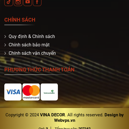
CHÍNH SÁCH
Quy định & Chính sách
Chính sách bảo mật
Chính sách vận chuyển
PHƯƠNG THỨC THANH TOÁN
Copyright © 2024
VINA DECOR
. All rights reserved.
Design by
Webvps.vn
Onl:
3
Tổng truy cập:
207162