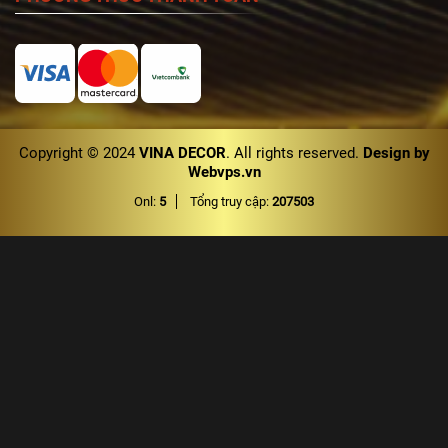
Copyright © 2024
VINA DECOR
. All rights reserved.
Design by
Webvps.vn
Onl:
5
Tổng truy cập:
207503