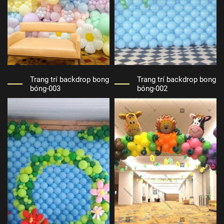
Trang trí backdrop bong
Trang trí backdrop bong
bóng-003
bóng-002