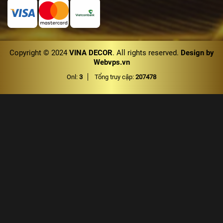
Copyright © 2024
VINA DECOR
. All rights reserved.
Design by
Webvps.vn
Onl:
3
Tổng truy cập:
207478