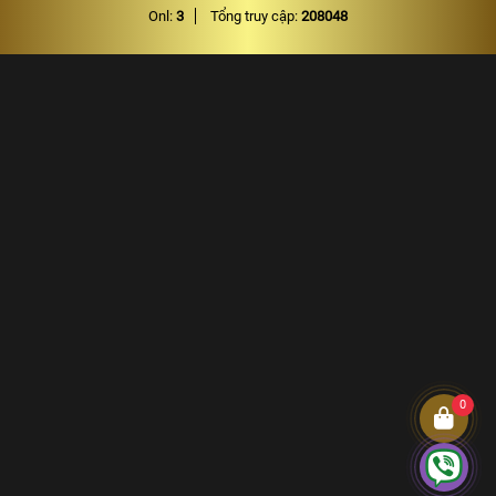
Onl:
3
Tổng truy cập:
208048
0