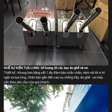
GHẾ SỰ KIỆN TỰA LƯNG: Số lượng 20 cái, bọc áo ghế và nơ.
Thiết kế : Khung hàn bằng sắt 1.4ly đảm bảo chắc chắn, nệm vải lót vị trí
ngồi và tựa lưng. Chân bàn gắn đến cao su chống trầy. Áo ghế - nơ màu
sắc theo yêu cầu của quý khách.