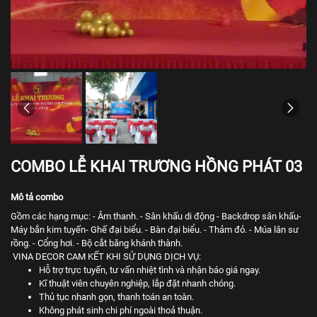
COMBO LỄ KHAI TRƯƠNG HỒNG PHÁT 03
Mô tả combo
Gồm các hạng mục: - Âm thanh. - Sân khấu di động - Backdrop sân khấu-
Máy bắn kim tuyến- Ghế đại biểu. - Bàn đại biểu. - Thảm đỏ. - Múa lân sư
rồng. - Cổng hơi. - Bộ cắt băng khánh thành.
VINA DECOR CAM KẾT KHI SỬ DỤNG DỊCH VỤ:
Hỗ trợ trực tuyến, tư vấn nhiệt tình và nhận báo giá ngay.
Kĩ thuật viên chuyên nghiệp, lắp đặt nhanh chóng.
Thủ tục nhanh gọn, thanh toán an toàn.
Không phát sinh chi phí ngoài thoả thuận.