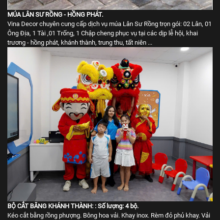
MÚA LÂN SƯ RỒNG - HỒNG PHÁT.
Vina Decor chuyên cung cấp dịch vụ múa Lân Sư Rồng trọn gói: 02 Lân, 01
Ông Địa, 1 Tài ,01 Trống, 1 Chập cheng phục vụ tại các dịp lễ hội, khai
trương - hồng phát, khánh thành, trung thu, tất niên ...
BỘ CẮT BĂNG KHÁNH THÀNH: : Số lượng: 4 bộ.
Kéo cắt bằng rồng phượng. Bông hoa vải. Khay inox. Rèm đỏ phủ khay. Vải