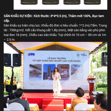
SÂN KHẤU SỰ KIỆN : Kích thước: 3*4*0.5 (m), Thảm mới 100%, Bục tam
cấp.
Sân khấu sự kiện chịu lực: Khẩu độ đơn vị tiêu chuẩn: 1*2 (m)/Tấm. Trọng
tải : 750kg/m2. Kết cấu khung sắt 1.8ly (mm), Mặt sàn bằng ván phủ phin
loại đen 18 (mm). Chiều cao sân khấu: Tuỳ chỉnh từ 10 cm – 80 cm và 1m
– 2.5 m.