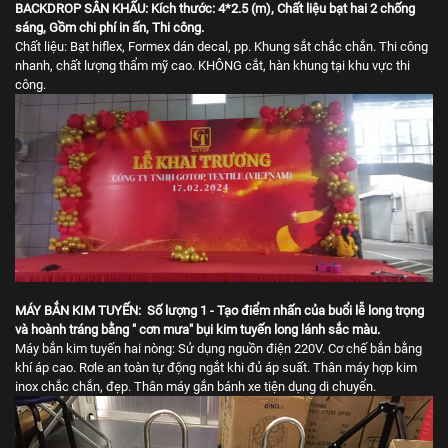
BACKDROP SÂN KHẤU: Kích thước: 4*2.5 (m), Chất liệu bạt hai 2 chống
sáng, Gồm chi phí in ấn, Thi công.
Chất liệu: Bạt hiflex, Formex dán decal, pp. Khung sắt chắc chắn. Thi công
nhanh, chất lượng thẩm mỹ cao. KHÔNG cắt, hàn khung tại khu vực thi
công.
MÁY BẮN KIM TUYẾN: Số lượng 1 - Tạo điểm nhấn của buổi lễ long trọng
và hoành tráng bằng " cơn mưa" bụi kim tuyến long lánh sắc màu.
Máy bắn kim tuyến hai nòng: Sử dụng nguồn điện 220V. Cơ chế bắn bằng
khí áp cao. Rơle an toàn tự động ngắt khi đủ áp suất. Thân máy hợp kim
inox chắc chắn, đẹp. Thân máy gắn bánh xe tiện dụng di chuyển.