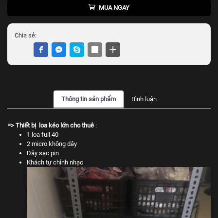
MUA NGAY
Chia sẻ:
Thông tin sản phẩm
Bình luận
=>
Thiết bị
loa kéo lớn cho thuê
:
1 loa full 40
2 micro không dây
Dây sạc pin
Khách tự chỉnh nhạc