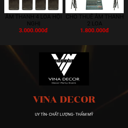
ÂM THANH 4 LOA HỘI
CHO THUÊ ÂM THANH
NGHỊ
2 LOA
3.000.000đ
1.800.000đ
VINA DECOR
UY TÍN- CHẤT LƯỢNG- THẨM MỸ