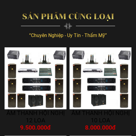
SẢN PHẨM CÙNG LOẠI
“Chuyên Nghiệp - Uy Tín - Thẩm Mỹ”
ÂM THANH HỘI NGHỊ
ÂM THANH HỘI NGHỊ
12 LOA
10 LOA
9.500.000đ
8.000.000đ