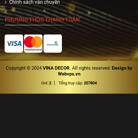
Chính sách vận chuyển
PHƯƠNG THỨC THANH TOÁN
Copyright © 2024
VINA DECOR
. All rights reserved.
Design by
Webvps.vn
Onl:
2
Tổng truy cập:
207804