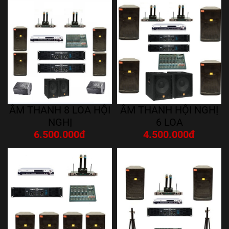
ÂM THANH 8 LOA HỘI
ÂM THANH HỘI NGHỊ
NGHỊ
6 LOA
6.500.000đ
4.500.000đ