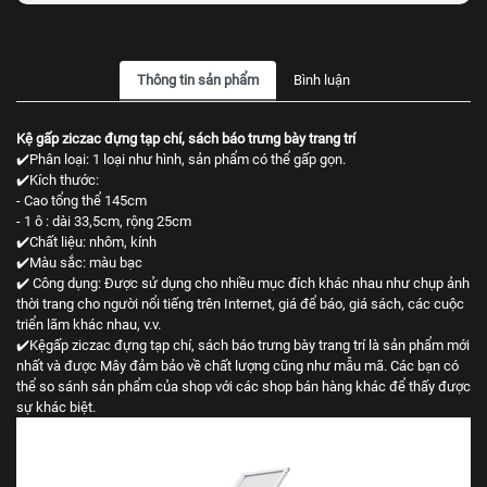
Thông tin sản phẩm
Bình luận
Kệ gấp ziczac đựng tạp chí, sách báo trưng bày trang trí
✔️Phân loại: 1 loại như hình, sản phẩm có thể gấp gọn.
✔️Kích thước:
- Cao tổng thể 145cm
- 1 ô : dài 33,5cm, rộng 25cm
✔️Chất liệu: nhôm, kính
✔️Màu sắc: màu bạc
✔️ Công dụng: Được sử dụng cho nhiều mục đích khác nhau như chụp ảnh
thời trang cho người nổi tiếng trên Internet, giá để báo, giá sách, các cuộc
triển lãm khác nhau, v.v.
✔️Kệgấp ziczac đựng tạp chí, sách báo trưng bày trang trí là sản phẩm mới
nhất và được Mây đảm bảo về chất lượng cũng như mẫu mã. Các bạn có
thể so sánh sản phẩm của shop với các shop bán hàng khác để thấy được
sự khác biệt.