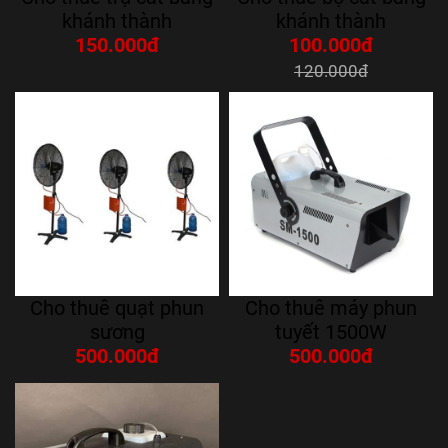
khánh thành
khánh thành
150.000đ
100.000đ
120.000đ
Cho thuê quạt phun
Cho thuê máy phun
sương
tuyết 1500W
500.000đ
500.000đ