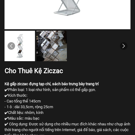
Cho Thuê Kệ Ziczac
Kệ gấp ziczac đựng tạp chí, sách báo trưng bày trang trí
✔️Phân loại: 1 loại như hình, sản phẩm có thể gấp gọn.
✔️Kích thước:
- Cao tổng thể 145cm
- 1 ô : dài 33,5cm, rộng 25cm
✔️Chất liệu: nhôm, kính
✔️Màu sắc: màu bạc
✔️ Công dụng: Được sử dụng cho nhiều mục đích khác nhau như chụp ảnh
thời trang cho người nổi tiếng trên Internet, giá để báo, giá sách, các cuộc