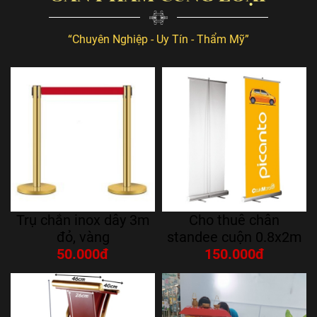
“Chuyên Nghiệp - Uy Tín - Thẩm Mỹ”
Trụ chắn inox dây 3m
Cho thuê chân
đỏ, vàng
standee cuộn 0.8x2m
50.000đ
150.000đ