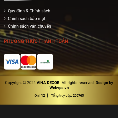
Quy định & Chính sách
Chính sách bảo mật
Chính sách vận chuyển
PHƯƠNG THỨC THANH TOÁN
Copyright © 2024
VINA DECOR
. All rights reserved.
Design by
Webvps.vn
Onl:
12
Tổng truy cập:
206763