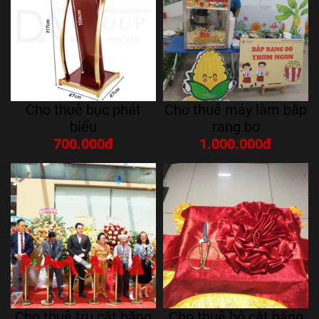
Cho thuê bục phát
Cho thuê máy làm bắp
biểu
rang bơ
700.000đ
1.000.000đ
Cho thuê trụ cắt băng
Cho thuê bộ cắt băng