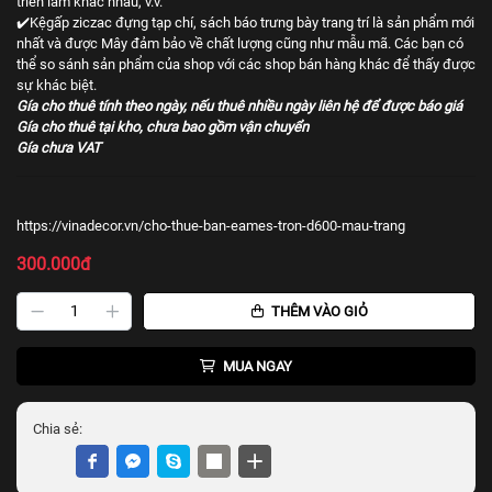
triển lãm khác nhau, v.v.
✔️Kệgấp ziczac đựng tạp chí, sách báo trưng bày trang trí là sản phẩm mới
nhất và được Mây đảm bảo về chất lượng cũng như mẫu mã. Các bạn có
thể so sánh sản phẩm của shop với các shop bán hàng khác để thấy được
sự khác biệt.
Gía cho thuê tính theo ngày, nếu thuê nhiều ngày liên hệ để được báo giá
Gía cho thuê tại kho, chưa bao gồm vận chuyển
Gía chưa VAT
https://vinadecor.vn/cho-thue-ban-eames-tron-d600-mau-trang
300.000đ
THÊM VÀO GIỎ
MUA NGAY
Chia sẻ: