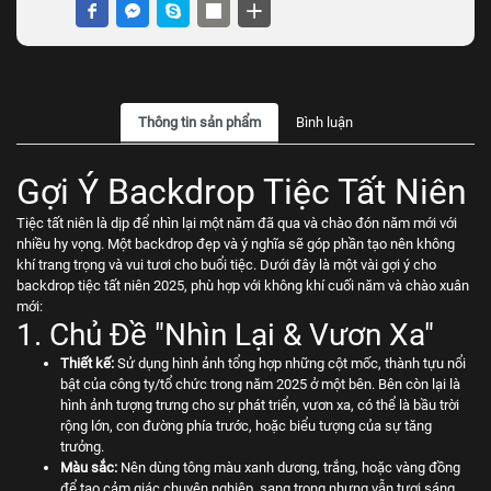
Thông tin sản phẩm
Bình luận
Gợi Ý Backdrop Tiệc Tất Niên
Tiệc tất niên là dịp để nhìn lại một năm đã qua và chào đón năm mới với
nhiều hy vọng. Một backdrop đẹp và ý nghĩa sẽ góp phần tạo nên không
khí trang trọng và vui tươi cho buổi tiệc. Dưới đây là một vài gợi ý cho
backdrop tiệc tất niên 2025, phù hợp với không khí cuối năm và chào xuân
mới:
1. Chủ Đề "Nhìn Lại & Vươn Xa"
Thiết kế:
Sử dụng hình ảnh tổng hợp những cột mốc, thành tựu nổi
bật của công ty/tổ chức trong năm 2025 ở một bên. Bên còn lại là
hình ảnh tượng trưng cho sự phát triển, vươn xa, có thể là bầu trời
rộng lớn, con đường phía trước, hoặc biểu tượng của sự tăng
trưởng.
Màu sắc:
Nên dùng tông màu xanh dương, trắng, hoặc vàng đồng
để tạo cảm giác chuyên nghiệp, sang trọng nhưng vẫn tươi sáng.