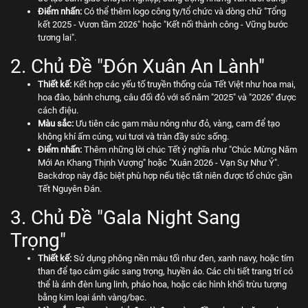
Điểm nhấn:
Có thể thêm logo công ty/tổ chức và dòng chữ "Tổng
kết 2025 - Vươn tầm 2026" hoặc "Kết nối thành công - Vững bước
tương lai".
2. Chủ Đề "Đón Xuân An Lành"
Thiết kế:
Kết hợp các yếu tố truyền thống của Tết Việt như hoa mai,
hoa đào, bánh chưng, câu đối đỏ với số năm "2025" và "2026" được
cách điệu.
Màu sắc:
Ưu tiên các gam màu nóng như đỏ, vàng, cam để tạo
không khí ấm cúng, vui tươi và tràn đầy sức sống.
Điểm nhấn:
Thêm những lời chúc Tết ý nghĩa như "Chúc Mừng Năm
Mới An Khang Thịnh Vượng" hoặc "Xuân 2026 - Vạn Sự Như Ý".
Backdrop này đặc biệt phù hợp nếu tiệc tất niên được tổ chức gần
Tết Nguyên Đán.
3. Chủ Đề "Gala Night Sang
Trọng"
Thiết kế:
Sử dụng phông nền màu tối như đen, xanh navy, hoặc tím
than để tạo cảm giác sang trọng, huyền ảo. Các chi tiết trang trí có
thể là ánh đèn lung linh, pháo hoa, hoặc các hình khối trừu tượng
bằng kim loại ánh vàng/bạc.