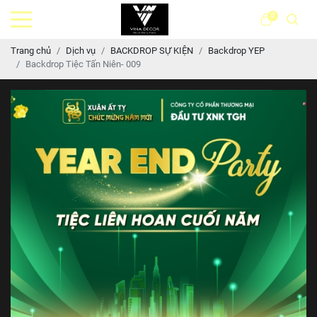
0
Trang chủ
Dịch vụ
BACKDROP SỰ KIỆN
Backdrop YEP
Backdrop Tiệc Tấn Niên- 009