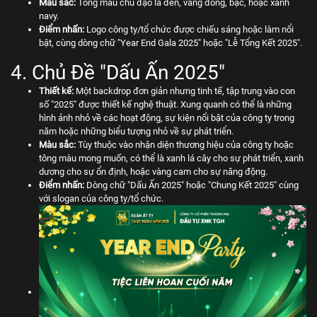
Màu sắc:
Tông màu chủ đạo là đen, vàng đồng, bạc, hoặc xanh
navy.
Điểm nhấn:
Logo công ty/tổ chức được chiếu sáng hoặc làm nổi
bật, cùng dòng chữ "Year End Gala 2025" hoặc "Lễ Tổng Kết 2025".
4. Chủ Đề "Dấu Ấn 2025"
Thiết kế:
Một backdrop đơn giản nhưng tinh tế, tập trung vào con
số "2025" được thiết kế nghệ thuật. Xung quanh có thể là những
hình ảnh nhỏ về các hoạt động, sự kiện nổi bật của công ty trong
năm hoặc những biểu tượng nhỏ về sự phát triển.
Màu sắc:
Tùy thuộc vào nhận diện thương hiệu của công ty hoặc
tông màu mong muốn, có thể là xanh lá cây cho sự phát triển, xanh
dương cho sự ổn định, hoặc vàng cam cho sự năng động.
Điểm nhấn:
Dòng chữ "Dấu Ấn 2025" hoặc "Chung Kết 2025" cùng
với slogan của công ty/tổ chức.